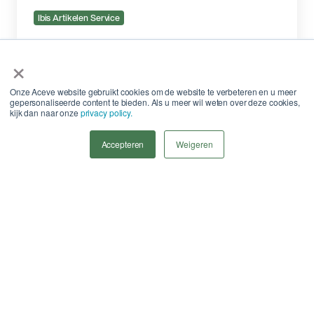
Ibis Artikelen Service
Holonite: de Nederlandse producent van
×
composietsteen voor de bouw
Onze Aceve website gebruikt cookies om de website te verbeteren en u meer
gepersonaliseerde content te bieden. Als u meer wil weten over deze cookies,
27 februari 2026
kijk dan naar onze
privacy policy.
Accepteren
Weigeren
Alle blogs
Solliciteren
Werken bij Aceve Nederland