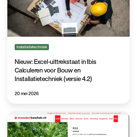
in
Ibis
Calculeren
voor
Bouw
en
Installatietechniek
Installatietechniek
(versie
4.2)
Nieuw: Excel-uittrekstaat in Ibis
Calculeren voor Bouw en
Installatietechniek (versie 4.2)
20 mei 2026
Vernieuwde
duurzaamheidsteksten
Moederbestek.nl
2026