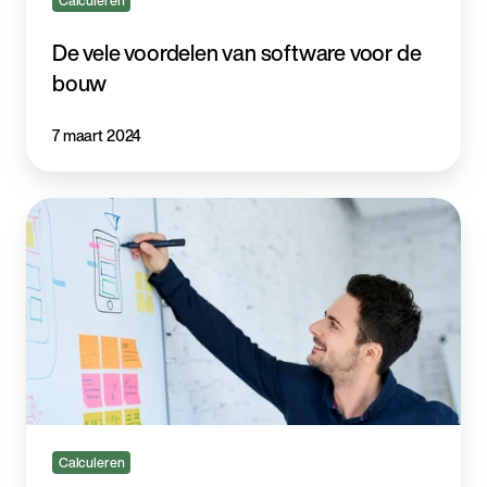
Calculeren
De vele voordelen van software voor de
bouw
7 maart 2024
Waarom
bouwsoftware
u
tonnen
geld
kan
besparen
Calculeren