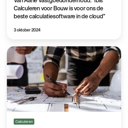
Van Aarle Vastgoedonderhoud: “Ibis
Calculeren voor Bouw is voor ons de
beste calculatiesoftware in de cloud”
3 oktober 2024
Bouwbegroting
maken:
hoe
kan
dit
het
efficiëntst?
Calculeren