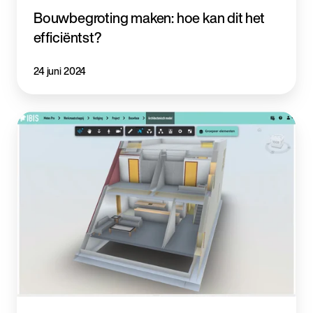
Bouwbegroting maken: hoe kan dit het
efficiëntst?
24 juni 2024
Ibis
Meten
Pro:
de
nieuwe
versie
van
Meten
in
BIM