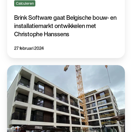
Calculeren
Brink Software gaat Belgische bouw- en
installatiemarkt ontwikkelen met
Christophe Hanssens
27 februari 2024
In-
tec
Group
begroot
projecten
met
Ibis
Calculeren
voor
Installatietechniek