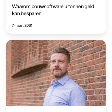
Waarom bouwsoftware u tonnen geld
kan besparen
7 maart 2024
Brink
Software
gaat
Belgische
bouw-
en
installatiemarkt
ontwikkelen
met
Christophe
Hanssens