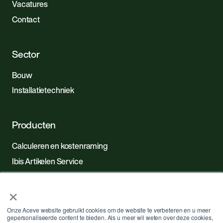
Vacatures
Contact
Sector
Bouw
Installatietechniek
Producten
Calculeren en kostenraming
Ibis Artikelen Service
×
Copyright © 2026 ibis.nl -
Privacy Policy
.
Onze Aceve website gebruikt cookies om de website te verbeteren en u meer
gepersonaliseerde content te bieden. Als u meer wil weten over deze cookies,