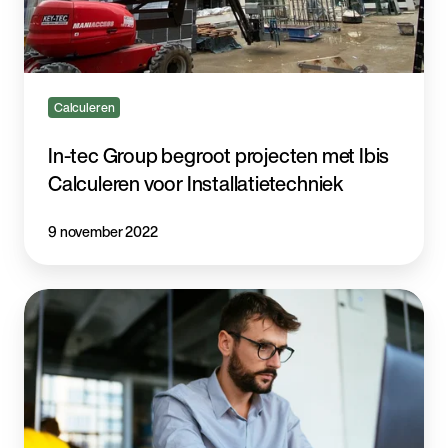
Calculeren
In-tec Group begroot projecten met Ibis
Calculeren voor Installatietechniek
9 november 2022
Consultancy
online
of
op
locatie