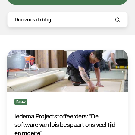
Iedema
Projectstoffeerders:
“De
software
van
Ibis
bespaart
ons
Bouw
veel
tijd
Iedema Projectstoffeerders: “De
en
software van Ibis bespaart ons veel tijd
moeite”
en moeite”