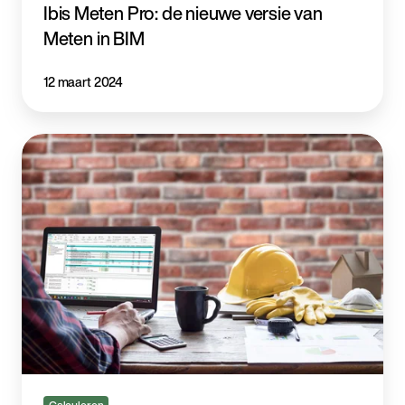
Ibis Meten Pro: de nieuwe versie van
Meten in BIM
12 maart 2024
De
vele
voordelen
van
software
voor
de
bouw